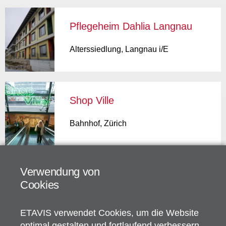
Pflegeheim Dahlia Langnau
Alterssiedlung
,
Langnau i/E
Shop Ville
Bahnhof
,
Zürich
Verwendung von
Schulhaus Zehntenhof
Cookies
Schulgebäude
,
Wettingen
ETAVIS verwendet Cookies, um die Website
optimal gestalten und fortlaufend verbessern